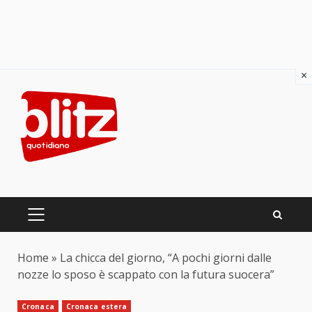
×
Skip
to
content
PRIMARY
MENU
Home
»
La chicca del giorno, “A pochi giorni dalle
nozze lo sposo è scappato con la futura suocera”
Cronaca
Cronaca estera