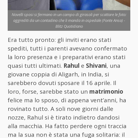
Novelli sposi si fermano in un campo di girasoli per scattare le foto:
aggrediti da un contadino che li manda in ospedale (Fonte Ansa) -
Blitz Quotidiano
Era tutto pronto: gli inviti erano stati
spediti, tutti i parenti avevano confermato
la loro presenza e i preparativi erano stati
quasi tutti ultimati.
Rahul
e
Shivani
, una
giovane coppia di Aligarh, in India, si
sarebbero dovuti sposare il 16 aprile. Il
loro, forse, sarebbe stato un
matrimonio
felice ma lo sposo, di appena vent’anni, ha
rovinato tutto. A soli nove giorni dalle
nozze, Rahul si è tirato indietro dandosi
alla macchia. Ha fatto perdere ogni traccia
ma la sua non è stata una fuga solitaria: il