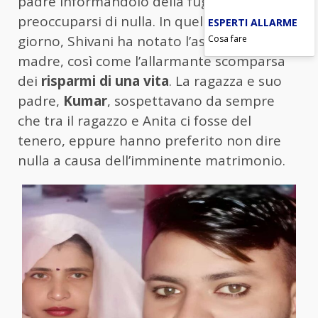
padre informandolo della fuga e di non
preoccuparsi di nulla. In quello stesso
ESPERTI ALLARME
Cosa fare
giorno, Shivani ha notato l’assenza di sua
madre, così come l’allarmante scomparsa
dei
risparmi di una vita
. La ragazza e suo
padre,
Kumar
, sospettavano da sempre
che tra il ragazzo e Anita ci fosse del
tenero, eppure hanno preferito non dire
nulla a causa dell’imminente matrimonio.