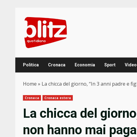
Skip
to
content
Politica
Cronaca
Economia
Sport
Video
Home
»
La chicca del giorno, “In 3 anni padre e fi
Cronaca
Cronaca estera
La chicca del giorno,
non hanno mai pagat