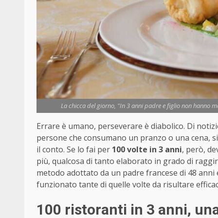
La chicca del giorno, "In 3 anni padre e figlio non hanno ma
Errare è umano, perseverare è diabolico. Di notizi
persone che consumano un pranzo o una cena, si 
il conto. Se lo fai per
100 volte in 3 anni
, però, d
più, qualcosa di tanto elaborato in grado di raggir
metodo adottato da un padre francese di 48 anni e 
funzionato tante di quelle volte da risultare effica
100 ristoranti in 3 anni, una