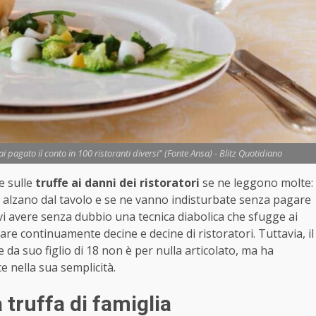
i pagato il conto in 100 ristoranti diversi" (Fonte Ansa) - Blitz Quotidiano
e sulle
truffe ai danni dei ristoratori
se ne leggono molte:
alzano dal tavolo e se ne vanno indisturbate senza pagare
evi avere senza dubbio una tecnica diabolica che sfugge ai
are continuamente decine e decine di ristoratori. Tuttavia, il
da suo figlio di 18 non è per nulla articolato, ma ha
ce nella sua semplicità.
 truffa di famiglia