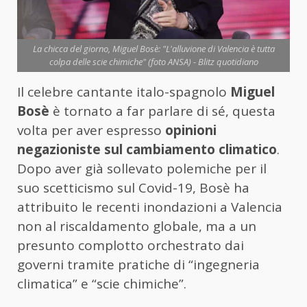
La chicca del giorno, Miguel Bosè: "L'alluvione di Valencia è tutta
colpa delle scie chimiche" (foto ANSA) - Blitz quotidiano
Il celebre cantante italo-spagnolo
Miguel
Bosè
è tornato a far parlare di sé, questa
volta per aver espresso
opinioni
negazioniste sul cambiamento climatico
.
Dopo aver già sollevato polemiche per il
suo scetticismo sul Covid-19, Bosè ha
attribuito le recenti inondazioni a Valencia
non al riscaldamento globale, ma a un
presunto complotto orchestrato dai
governi tramite pratiche di “ingegneria
climatica” e “scie chimiche”.