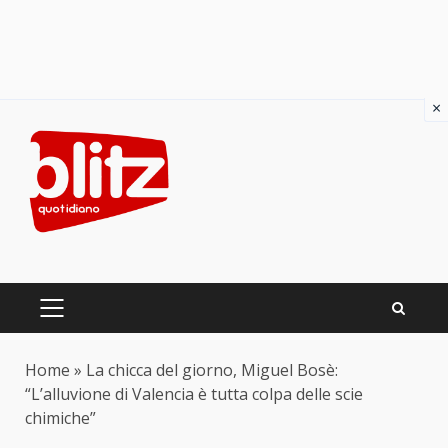
×
Skip
to
content
PRIMARY
MENU
Home
»
La chicca del giorno, Miguel Bosè:
“L’alluvione di Valencia è tutta colpa delle scie
chimiche”