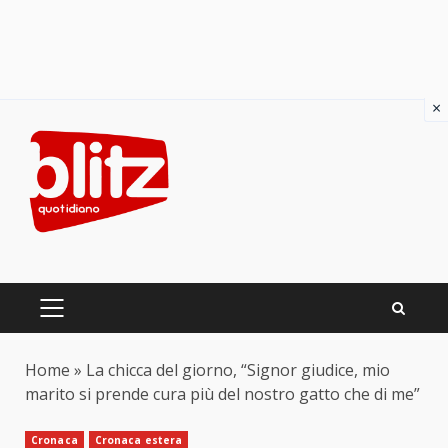
×
Skip
to
content
PRIMARY
MENU
Home
»
La chicca del giorno, “Signor giudice, mio
marito si prende cura più del nostro gatto che di me”
Cronaca
Cronaca estera