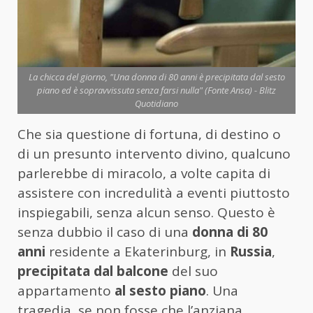
La chicca del giorno, "Una donna di 80 anni è precipitata dal sesto
piano ed è sopravvissuta senza farsi nulla" (Fonte Ansa) - Blitz
Quotidiano
Che sia questione di fortuna, di destino o
di un presunto intervento divino, qualcuno
parlerebbe di miracolo, a volte capita di
assistere con incredulità a eventi piuttosto
inspiegabili, senza alcun senso. Questo è
senza dubbio il caso di una
donna di 80
anni
residente a Ekaterinburg, in
Russia
,
precipitata dal balcone
del suo
appartamento
al sesto piano
. Una
tragedia, se non fosse che l’anziana,