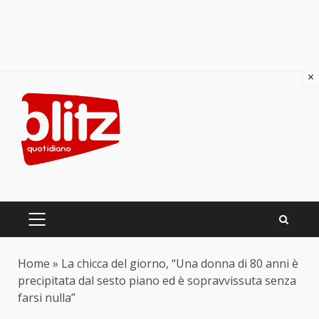
×
Skip
to
content
PRIMARY
MENU
Home
»
La chicca del giorno, “Una donna di 80 anni è
precipitata dal sesto piano ed è sopravvissuta senza
farsi nulla”