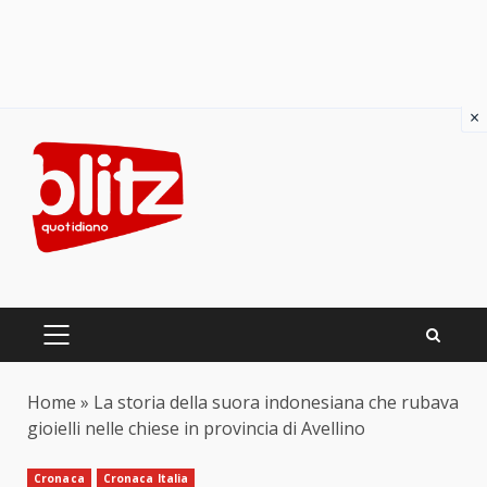
×
Skip
to
content
PRIMARY
MENU
Home
»
La storia della suora indonesiana che rubava
gioielli nelle chiese in provincia di Avellino
Cronaca
Cronaca Italia