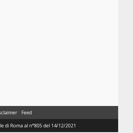
sclaimer
Feed
ale di Roma al n°805 del 14/12/2021