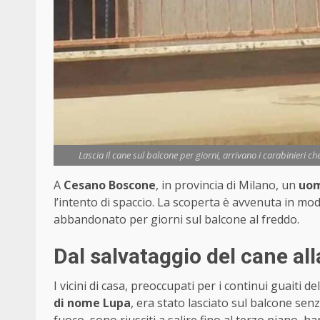
Lascia il cane sul balcone per giorni, arrivano i carabinieri c
A
Cesano Boscone
, in provincia di Milano, un
uom
l’intento di spaccio. La scoperta è avvenuta in modo
abbandonato per giorni sul balcone al freddo.
Dal salvataggio del cane al
I vicini di casa, preoccupati per i continui guaiti d
di nome Lupa
, era stato lasciato sul balcone senz