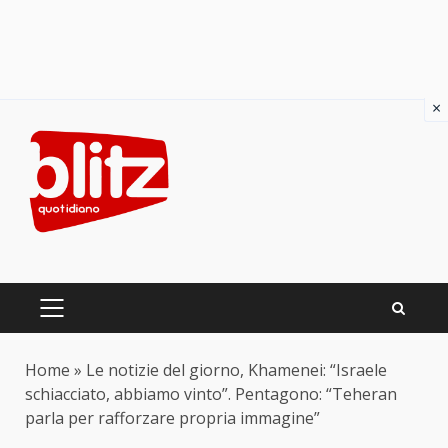
×
Skip
to
content
PRIMARY
MENU
Home
»
Le notizie del giorno, Khamenei: “Israele
schiacciato, abbiamo vinto”. Pentagono: “Teheran
parla per rafforzare propria immagine”