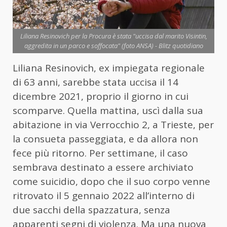
Liliana Resinovich per la Procura è stata "uccisa dal marito Visintin,
aggredita in un parco e soffocata" (foto ANSA) - Blitz quotidiano
Liliana Resinovich, ex impiegata regionale
di 63 anni, sarebbe stata uccisa il 14
dicembre 2021, proprio il giorno in cui
scomparve. Quella mattina, uscì dalla sua
abitazione in via Verrocchio 2, a Trieste, per
la consueta passeggiata, e da allora non
fece più ritorno. Per settimane, il caso
sembrava destinato a essere archiviato
come suicidio, dopo che il suo corpo venne
ritrovato il 5 gennaio 2022 all’interno di
due sacchi della spazzatura, senza
apparenti segni di violenza. Ma una nuova