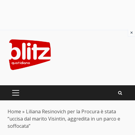
×
Skip
to
content
PRIMARY
MENU
Home
»
Liliana Resinovich per la Procura è stata
“uccisa dal marito Visintin, aggredita in un parco e
soffocata”