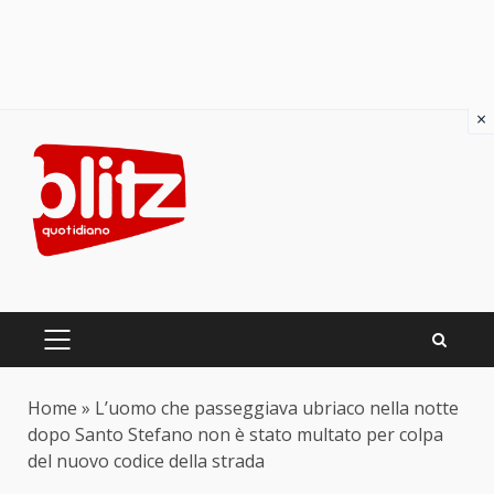
×
Skip
to
content
PRIMARY
MENU
Home
»
L’uomo che passeggiava ubriaco nella notte
dopo Santo Stefano non è stato multato per colpa
del nuovo codice della strada