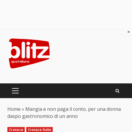
×
Skip
to
content
PRIMARY
MENU
Home
»
Mangia e non paga il conto, per una donna
daspo gastronomico di un anno
Cronaca
Cronaca Italia