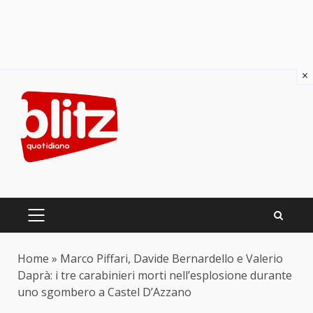
×
Skip
to
content
PRIMARY
MENU
Home
»
Marco Piffari, Davide Bernardello e Valerio
Daprà: i tre carabinieri morti nell’esplosione durante
uno sgombero a Castel D’Azzano