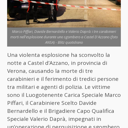
Marco Piffari, Davide Bernardello e Valerio Daprà: i tre carabinieri
morti nell'esplosione durante uno sgombero a Castel D'Azzano (foto
ANSA) - Blitz quotidiano
Una violenta esplosione ha sconvolto la
notte a Castel d’Azzano, in provincia di
Verona, causando la morte di tre
carabinieri e il ferimento di tredici persone
tra militari e agenti di polizia. Le vittime
sono il Luogotenente Carica Speciale Marco
Piffari, il Carabiniere Scelto Davide
Bernardello e il Brigadiere Capo Qualifica
Speciale Valerio Daprà, impegnati in
un’operazione di perquisizione e sgombero