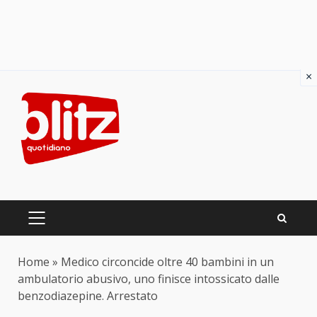
×
Skip
to
content
PRIMARY
MENU
Home
»
Medico circoncide oltre 40 bambini in un
ambulatorio abusivo, uno finisce intossicato dalle
benzodiazepine. Arrestato