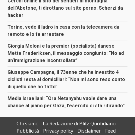
Cerchi online il sito dei sentieri di montagna
dell’Abetone, ti dirottano sul sito porno. Scherzi da
hacker
Torino, vede il ladro in casa con la telecamera da
remoto e lo fa arrestare
Giorgia Meloni e la premier (socialista) danese
Mette Frederiksen, il messaggio congiunto: “No ad
un’immigrazione incontrollata”
Giuseppe Campagna, il 73enne che ha investito 4
ciclisti resta ai domiciliari: “Non mi sono reso conto
di quello che ho fatto”
Media israeliani: “Ora Netanyahu vuole dare una
chance al piano per Gaza, l’esercito si sta ritirando”
Chi siamo
La Redazione di Blitz Quotidiano
Pubblicità
Privacy policy
Disclaimer
Feed