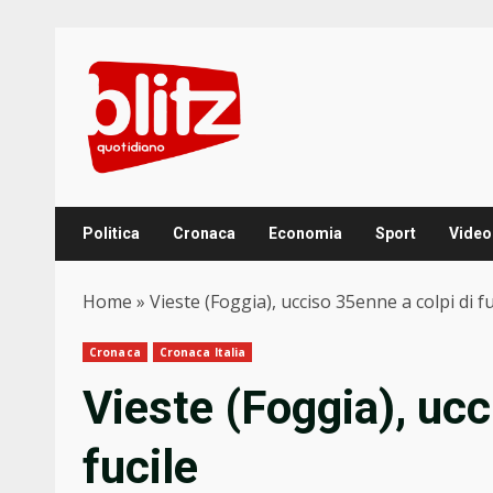
Skip
to
content
Politica
Cronaca
Economia
Sport
Video
Home
»
Vieste (Foggia), ucciso 35enne a colpi di fu
Cronaca
Cronaca Italia
Vieste (Foggia), ucc
fucile