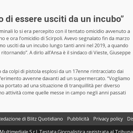
 di essere usciti da un incubo”
inali lo si era percepito con il tentato omicidio avvenuto a
no e ora l’omicidio di Scirpoli. Avevo segnalato fin da marzo
amo usciti da un incubo lungo tanti anni nel 2019, a quando
ritornando”. A dirlo all’Ansa è il sindaco di
Vieste
, Giuseppe
da colpi di pistola esplosi da un 17enne rintracciato dai
o ferimento avvenne davanti ad un supermercato. “Vogliamo
 ha portato ad una situazione di tranquillità per diverso
no attività come quelle messe in campo negli anni passati
Redazione di Blitz Quotidiano
Pubblicità
Privacy policy
Di
Multimediale S.r.l. Testata Giornalistica registrata al Tribun