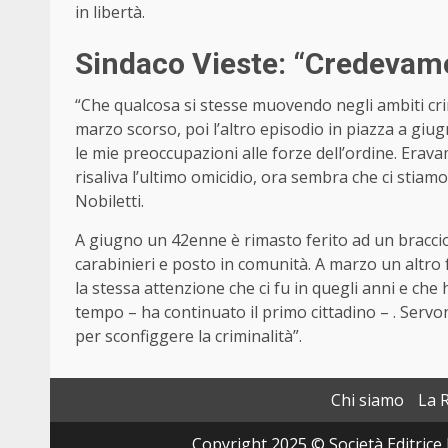
in libertà.
Sindaco Vieste: “Credevamo
“Che qualcosa si stesse muovendo negli ambiti crim
marzo scorso, poi l’altro episodio in piazza a giug
le mie preoccupazioni alle forze dell’ordine. Erav
risaliva l’ultimo omicidio, ora sembra che ci stiamo 
Nobiletti.
A giugno un 42enne è rimasto ferito ad un braccio 
carabinieri e posto in comunità. A marzo un altr
la stessa attenzione che ci fu in quegli anni e che
tempo – ha continuato il primo cittadino – . Servo
per sconfiggere la criminalità”.
Chi siamo
La 
Copyright 2025 © Società Editrice 