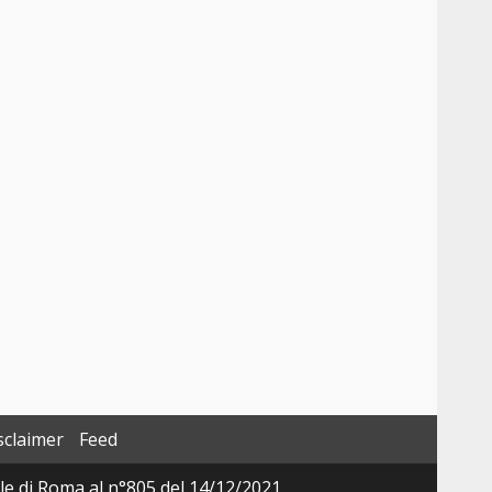
sclaimer
Feed
ale di Roma al n°805 del 14/12/2021