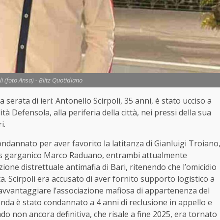
i (foto Ansa) - Blitz Quotidiano
da serata di ieri: Antonello Scirpoli, 35 anni, è stato ucciso a
tà Defensola, alla periferia della città, nei pressi della sua
i.
condannato per aver favorito la latitanza di Gianluigi Troiano
boss garganico Marco Raduano, entrambi attualmente
ezione distrettuale antimafia di Bari, ritenendo che l’omicidio
a. Scirpoli era accusato di aver fornito supporto logistico a
 avvantaggiare l’associazione mafiosa di appartenenza del
cenda è stato condannato a 4 anni di reclusione in appello e
o non ancora definitiva, che risale a fine 2025, era tornato