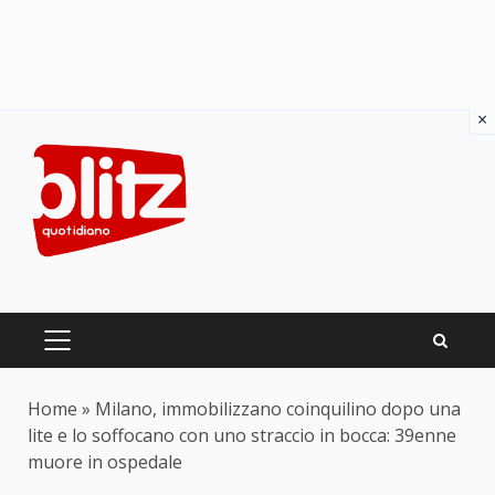
×
Skip
to
content
PRIMARY
MENU
Home
»
Milano, immobilizzano coinquilino dopo una
lite e lo soffocano con uno straccio in bocca: 39enne
muore in ospedale