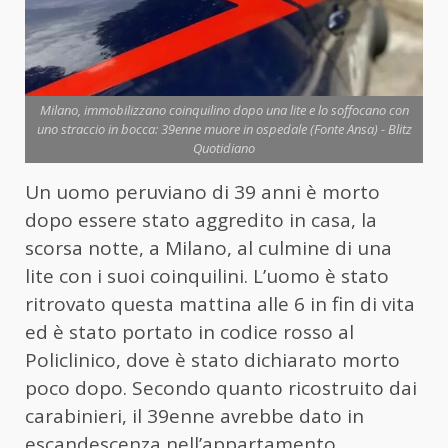
Milano, immobilizzano coinquilino dopo una lite e lo soffocano con
uno straccio in bocca: 39enne muore in ospedale (Fonte Ansa) - Blitz
Quotidiano
Un uomo peruviano di 39 anni è morto
dopo essere stato aggredito in casa, la
scorsa notte, a Milano, al culmine di una
lite con i suoi coinquilini. L’uomo è stato
ritrovato questa mattina alle 6 in fin di vita
ed è stato portato in codice rosso al
Policlinico, dove è stato dichiarato morto
poco dopo. Secondo quanto ricostruito dai
carabinieri, il 39enne avrebbe dato in
escandescenza nell’appartamento,