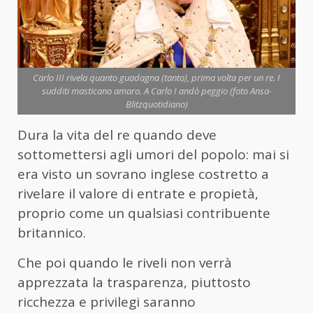
Carlo III rivela quanto guadagna (tanto), prima volta per un re. I
sudditi masticano amaro. A Carlo I andò peggio (foto Ansa-
Blitzquotidiano)
Dura la vita del re quando deve
sottomettersi agli umori del popolo: mai si
era visto un sovrano inglese costretto a
rivelare il valore di entrate e propietà,
proprio come un qualsiasi contribuente
britannico.
Che poi quando le riveli non verrà
apprezzata la trasparenza, piuttosto
ricchezza e privilegi saranno