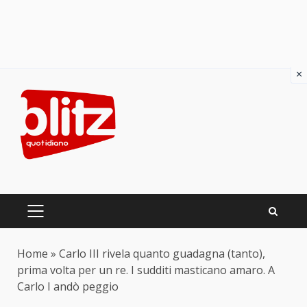
×
Skip
to
content
PRIMARY
MENU
Home
»
Carlo III rivela quanto guadagna (tanto),
prima volta per un re. I sudditi masticano amaro. A
Carlo I andò peggio