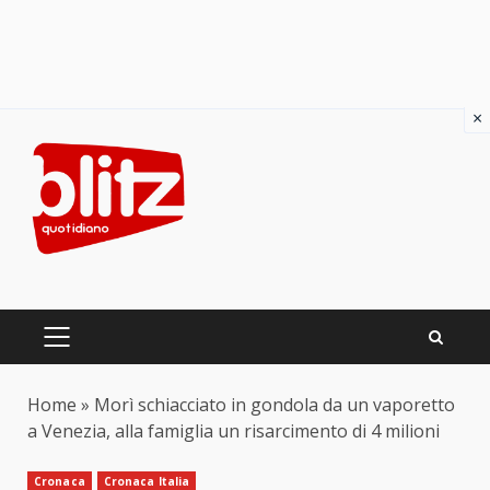
×
Skip
to
content
PRIMARY
MENU
Home
»
Morì schiacciato in gondola da un vaporetto
a Venezia, alla famiglia un risarcimento di 4 milioni
Cronaca
Cronaca Italia