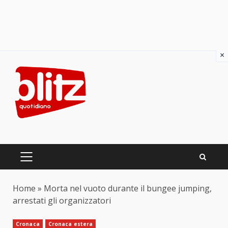
×
Skip
to
content
PRIMARY
MENU
Home
»
Morta nel vuoto durante il bungee jumping,
arrestati gli organizzatori
Cronaca
Cronaca estera