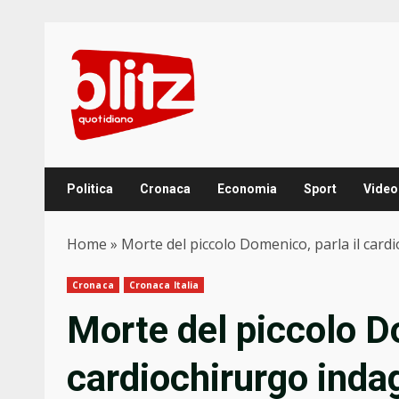
Skip
to
content
Politica
Cronaca
Economia
Sport
Video
Home
»
Morte del piccolo Domenico, parla il cardi
Cronaca
Cronaca Italia
Morte del piccolo Do
cardiochirurgo indag