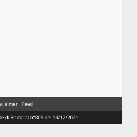
sclaimer
Feed
ale di Roma al n°805 del 14/12/2021