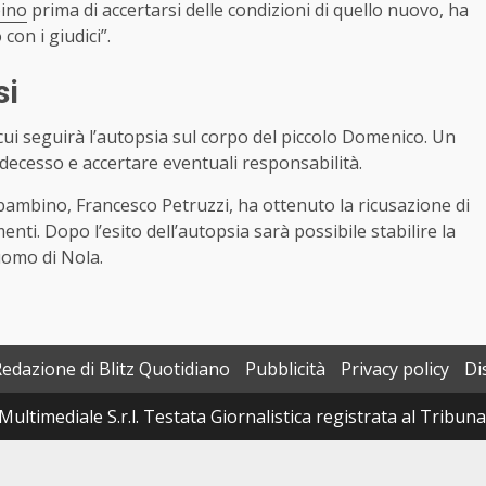
bino
prima di accertarsi delle condizioni di quello nuovo, ha
con i giudici”.
si
 cui seguirà l’autopsia sul corpo del piccolo Domenico. Un
decesso e accertare eventuali responsabilità.
el bambino, Francesco Petruzzi, ha ottenuto la ricusazione di
enti. Dopo l’esito dell’autopsia sarà possibile stabilire la
uomo di Nola.
Redazione di Blitz Quotidiano
Pubblicità
Privacy policy
Di
Multimediale S.r.l. Testata Giornalistica registrata al Tribun