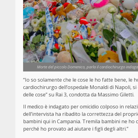
Morte del piccolo Domenico, parla il cardiochirurgo indagato
“Io so solamente che le cose le ho fatte bene, le ho
cardiochirurgo dell’ospedale Monaldi di Napoli, si 
delle cose” su Rai 3, condotta da Massimo Giletti.
Il medico è indagato per omicidio colposo in relaz
dell’intervista ha ribadito la correttezza del prop
bambini qui in Campania. Tremila bambini ne ho o
perché ho provato ad aiutare i figli degli altri.”