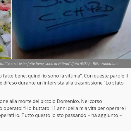
: "Le cose le ho fatte bene, sono la vittima" (foto ANSA) - Blitz quotidiano
 fatte bene, quindi io sono la vittima”. Con queste parole il
è difeso durante un’intervista alla trasmissione “Lo stato
ione alla morte del piccolo Domenico. Nel corso
rio operato: “Ho buttato 11 anni della mia vita per operare i
perati io. Tutto questo lo sto passando – ha aggiunto –