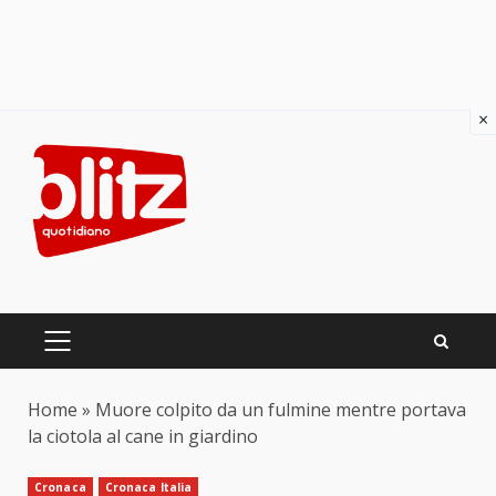
×
Skip
to
content
PRIMARY
MENU
Home
»
Muore colpito da un fulmine mentre portava
la ciotola al cane in giardino
Cronaca
Cronaca Italia