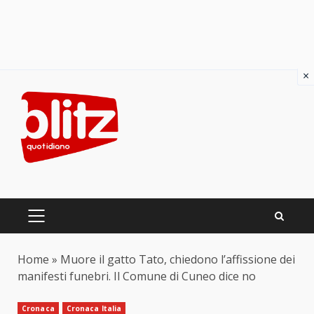
×
Skip
to
content
PRIMARY
MENU
Home
»
Muore il gatto Tato, chiedono l’affissione dei
manifesti funebri. Il Comune di Cuneo dice no
Cronaca
Cronaca Italia