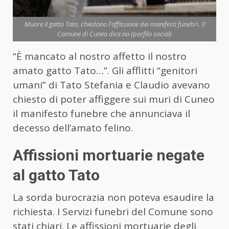
Muore il gatto Tato, chiedono l'affissione dei manifesti funebri. Il
Comune di Cuneo dice no (porfilo social)
“È mancato al nostro affetto il nostro
amato gatto Tato…”. Gli afflitti “genitori
umani” di Tato Stefania e Claudio avevano
chiesto di poter affiggere sui muri di Cuneo
il manifesto funebre che annunciava il
decesso dell’amato felino.
Affissioni mortuarie negate
al gatto Tato
La sorda burocrazia non poteva esaudire la
richiesta. I Servizi funebri del Comune sono
stati chiari. Le affissioni mortuarie degli