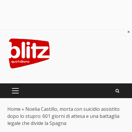
×
Skip
to
content
PRIMARY
MENU
Home
»
Noelia Castillo, morta con suicidio assistito
dopo lo stupro: 601 giorni di attesa e una battaglia
legale che divide la Spagna