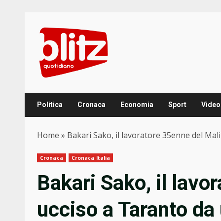
Skip
to
content
Politica
Cronaca
Economia
Sport
Video
Home
»
Bakari Sako, il lavoratore 35enne del Ma
Cronaca
Cronaca Italia
Bakari Sako, il lavo
ucciso a Taranto da