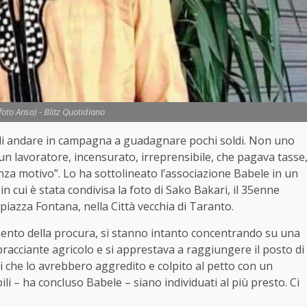
foto Ansa) - Blitz Quotidiano
di andare in campagna a guadagnare pochi soldi. Non uno
lavoratore, incensurato, irreprensibile, che pagava tasse
enza motivo”. Lo ha sottolineato l’associazione Babele in un
n cui è stata condivisa la foto di Sako Bakari, il 35enne
iazza Fontana, nella Città vecchia di Taranto.
mento della procura, si stanno intanto concentrando su una
acciante agricolo e si apprestava a raggiungere il posto di
i che lo avrebbero aggredito e colpito al petto con un
i – ha concluso Babele – siano individuati al più presto. Ci