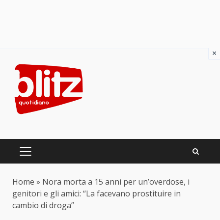
×
Skip
to
content
PRIMARY
MENU
Home
»
Nora morta a 15 anni per un’overdose, i
genitori e gli amici: “La facevano prostituire in
cambio di droga”