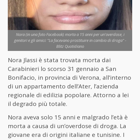
Nora (in una foto Facebook) morta a 15 anni per un'overdose, i
genitori e gli amici: "La facevano prostituire in cambio di droga" -
Blitz Quotidiano
Nora Jlassi è stata trovata morta dai
Carabinieri lo scorso 31 gennaio a San
Bonifacio, in provincia di Verona, all’interno
di un appartamento dell’Ater, l’azienda
regionale di edilizia popolare. Attorno a lei
il degrado più totale.
Nora aveva solo 15 anni e malgrado l’età è
morta a causa di un’overdose di droga. La
giovane era di origini italiane e tunisine. I