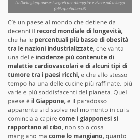
La Dieta giapponese: i segreti per dimagrire e vivere più a lungo
(blitzquotidiano.it)
C’è un paese al mondo che detiene da
decenni il
record mondiale di longevità,
che ha le
percentuali più basse di obesità
tra le nazioni industrializzate,
che vanta
una delle
incidenze più contenute di
malattie cardiovascolari e di alcuni tipi di
tumore tra i paesi ricchi,
e che allo stesso
tempo ha una delle cucine più raffinate, più
varie e più soddisfacenti del pianeta. Quel
paese è
il Giappone,
e il paradosso
apparente si dissolve nel momento in cui si
comincia a capire
come i giapponesi si
rapportano al cibo,
non solo cosa
mangiano ma
come lo mangiano,
quanto