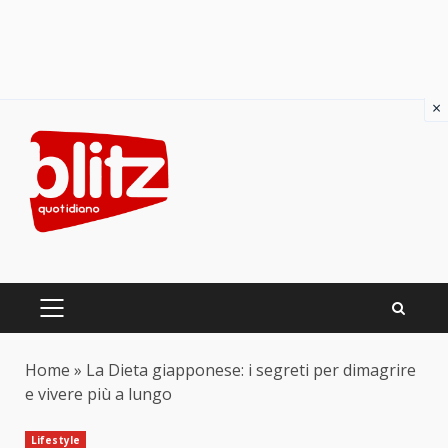
×
Skip
to
content
PRIMARY
MENU
Home
»
La Dieta giapponese: i segreti per dimagrire
e vivere più a lungo
Lifestyle