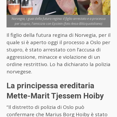
Norvegia, i guai della futura regina: il figlio arrestato e a processo
per stupro, l'amicizia con Epstein (foto Ansa-Blitzquotidiano)
Il figlio della futura regina di Norvegia, per il
quale si è aperto oggi il processo a Oslo per
stupro, è stato arrestato con l’accusa di
aggressione, minacce e violazione di un
ordine restrittivo. Lo ha dichiarato la polizia
norvegese.
La principessa ereditaria
Mette-Marit Tjessem Hoiby
“Il distretto di polizia di Oslo può
confermare che Marius Borg Hoiby è stato