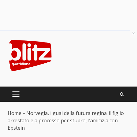
×
Skip
to
content
PRIMARY
MENU
Home
»
Norvegia, i guai della futura regina: il figlio
arrestato e a processo per stupro, l’amicizia con
Epstein