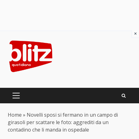
×
Skip
to
content
PRIMARY
MENU
Home
»
Novelli sposi si fermano in un campo di
girasoli per scattare le foto: aggrediti da un
contadino che li manda in ospedale