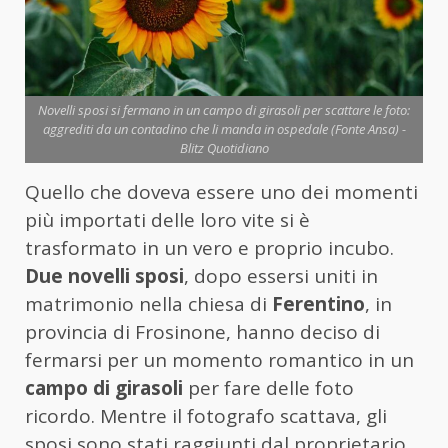
Novelli sposi si fermano in un campo di girasoli per scattare le foto:
aggrediti da un contadino che li manda in ospedale (Fonte Ansa) -
Blitz Quotidiano
Quello che doveva essere uno dei momenti
più importati delle loro vite si è
trasformato in un vero e proprio incubo.
Due novelli sposi
, dopo essersi uniti in
matrimonio nella chiesa di
Ferentino
, in
provincia di Frosinone, hanno deciso di
fermarsi per un momento romantico in un
campo di girasoli
per fare delle foto
ricordo. Mentre il fotografo scattava, gli
sposi sono stati raggiunti dal proprietario,