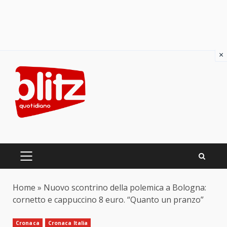
×
Skip
to
content
PRIMARY
MENU
Home
»
Nuovo scontrino della polemica a Bologna:
cornetto e cappuccino 8 euro. “Quanto un pranzo”
Cronaca
Cronaca Italia