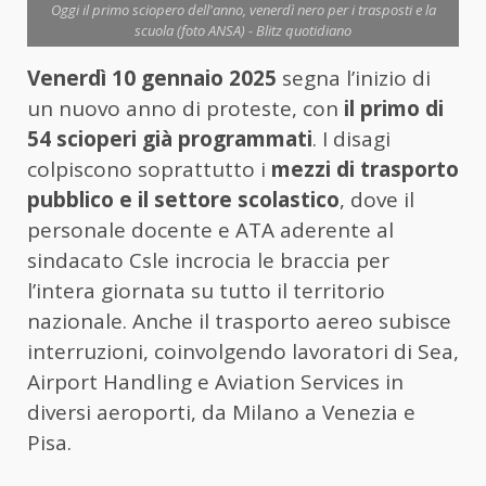
Oggi il primo sciopero dell'anno, venerdì nero per i trasposti e la
scuola (foto ANSA) - Blitz quotidiano
Venerdì 10 gennaio 2025
segna l’inizio di
un nuovo anno di proteste, con
il primo di
54 scioperi già programmati
. I disagi
colpiscono soprattutto i
mezzi di trasporto
pubblico e il settore scolastico
, dove il
personale docente e ATA aderente al
sindacato Csle incrocia le braccia per
l’intera giornata su tutto il territorio
nazionale. Anche il trasporto aereo subisce
interruzioni, coinvolgendo lavoratori di Sea,
Airport Handling e Aviation Services in
diversi aeroporti, da Milano a Venezia e
Pisa.