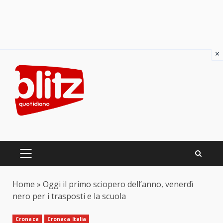
×
Skip
to
content
PRIMARY
MENU
Home
»
Oggi il primo sciopero dell’anno, venerdì
nero per i trasposti e la scuola
Cronaca
Cronaca Italia