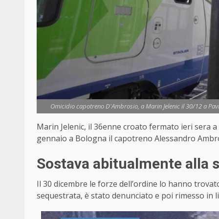
Omicidio capotreno D'Ambrosio, a Marin Jelenic il 30/12 a Pavi
Marin Jelenic, il 36enne croato fermato ieri sera a
gennaio a Bologna il capotreno Alessandro Ambrosio
Sostava abitualmente alla s
Il 30 dicembre le forze dell’ordine lo hanno trovato
sequestrata, è stato denunciato e poi rimesso in l