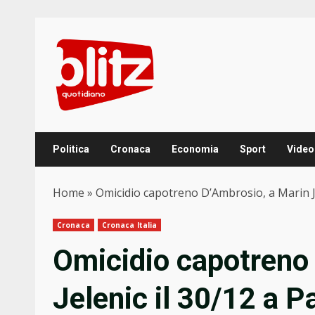
Skip
to
content
Politica
Cronaca
Economia
Sport
Video
Home
»
Omicidio capotreno D’Ambrosio, a Marin Jel
Cronaca
Cronaca Italia
Omicidio capotreno
Jelenic il 30/12 a P