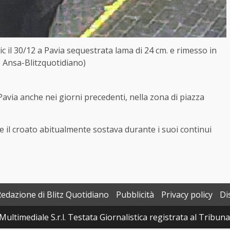
 il 30/12 a Pavia sequestrata lama di 24 cm. e rimesso in
o Ansa-Blitzquotidiano)
Pavia anche nei giorni precedenti, nella zona di piazza
ve il croato abitualmente sostava durante i suoi continui
Redazione di Blitz Quotidiano
Pubblicità
Privacy policy
Di
Multimediale S.r.l. Testata Giornalistica registrata al Tribun