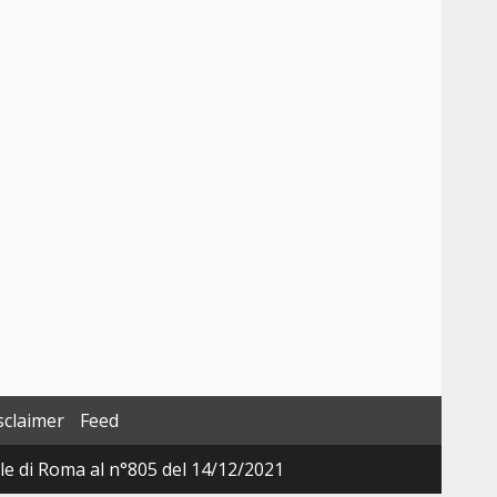
sclaimer
Feed
ale di Roma al n°805 del 14/12/2021