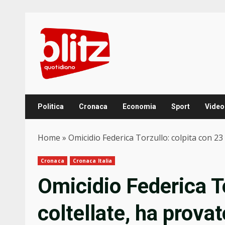
Skip
to
content
Politica
Cronaca
Economia
Sport
Video
Home
»
Omicidio Federica Torzullo: colpita con 23 
Cronaca
Cronaca Italia
Omicidio Federica To
coltellate, ha provat