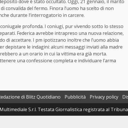
deposito dove è stato occultato. Oggi, 21 gennaio, il marito
 di convalida del fermo. Finora l’uomo ha scelto di non
che durante l’interrogatorio in carcere.
i coniugale profonda. I coniugi, pur vivendo sotto lo stesso
to separati. Federica avrebbe intrapreso una nuova relazione,
do di accettare. I pm ipotizzano inoltre che l’uomo abbia
per depistare le indagini: alcuni messaggi inviati alla madre
irebbero a un orario in cui la vittima era già morta.
i ottenere una confessione completa e individuare l’arma
Redazione di Blitz Quotidiano
Pubblicità
Privacy policy
Di
Multimediale S.r.l. Testata Giornalistica registrata al Tribun