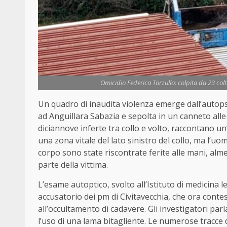
Omicidio Federica Torzullo: colpita da 23 colt
Un quadro di inaudita violenza emerge dall’autopsi
ad Anguillara Sabazia e sepolta in un canneto alle s
diciannove inferte tra collo e volto, raccontano u
una zona vitale del lato sinistro del collo, ma l’u
corpo sono state riscontrate ferite alle mani, alm
parte della vittima.
L’esame autoptico, svolto all’Istituto di medicina 
accusatorio dei pm di Civitavecchia, che ora conte
all’occultamento di cadavere. Gli investigatori parl
l’uso di una lama bitagliente. Le numerose tracce 