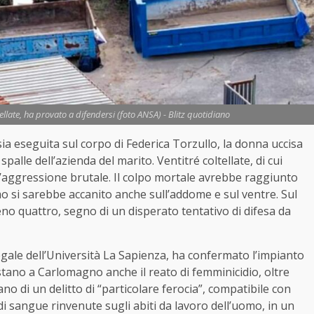
ellate, ha provato a difendersi (foto ANSA) - Blitz quotidiano
a eseguita sul corpo di Federica Torzullo, la donna uccisa
palle dell’azienda del marito. Ventitré coltellate, di cui
n’aggressione brutale. Il colpo mortale avrebbe raggiunto
omo si sarebbe accanito anche sull’addome e sul ventre. Sul
eno quattro, segno di un disperato tentativo di difesa da
legale dell’Università La Sapienza, ha confermato l’impianto
stano a Carlomagno anche il reato di femminicidio, oltre
ano di un delitto di “particolare ferocia”, compatibile con
di sangue rinvenute sugli abiti da lavoro dell’uomo, in un