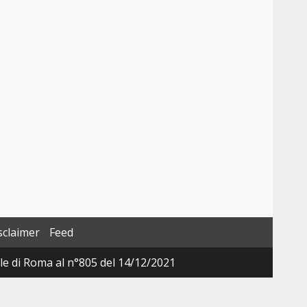
sclaimer
Feed
ale di Roma al n°805 del 14/12/2021