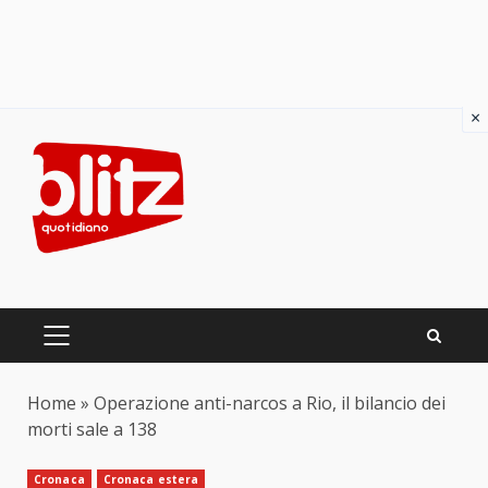
×
Skip
to
content
PRIMARY
MENU
Home
»
Operazione anti-narcos a Rio, il bilancio dei
morti sale a 138
Cronaca
Cronaca estera