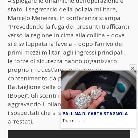
A spiegare le dinamiche dell’operazione è
stato il segretario della polizia militare,
Marcelo Menezes, in conferenza stampa:
“Prevedendo la fuga dei presunti trafficanti
verso la regione in cima alla collina – dove
si è sviluppata la favela – dopo l’arrivo dei
primi mezzi militari agli ingressi principali,
le forze di sicurezza hanno organizzato
proprio in quest’area un ‘muro’ di
contenimento da parte degli agenti del
Battaglione delle operazioni speciali
(Bope)”. Gli scontri sono durati ore,
aggravando il bilancio delle vittime, mentre
i sospettati che si sono arresi sono stati
PALLINA DI CARTA STAGNOLA
arrestati.
Trucco a casa