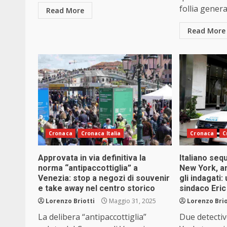
follia general
Read More
Read More
Cronaca
Cronaca Italia
Cronaca
C
Approvata in via definitiva la
Italiano seq
norma “antipaccottiglia” a
New York, an
Venezia: stop a negozi di souvenir
gli indagati:
e take away nel centro storico
sindaco Eri
Lorenzo Briotti
Maggio 31, 2025
Lorenzo Brio
La delibera “antipaccottiglia”
Due detectiv