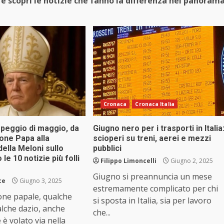
e scopri le notizie che fanno la differenza nel panoram
Cronaca
Cronaca Italia
l peggio di maggio, da
Giugno nero per i trasporti in Italia
one Papa alla
scioperi su treni, aerei e mezzi
ella Meloni sullo
pubblici
le 10 notizie più folli
Filippo Limoncelli
Giugno 2, 2025
Giugno si preannuncia un mese
ce
Giugno 3, 2025
estremamente complicato per chi
one papale, qualche
si sposta in Italia, sia per lavoro
lche dazio, anche
che...
è volato via nella