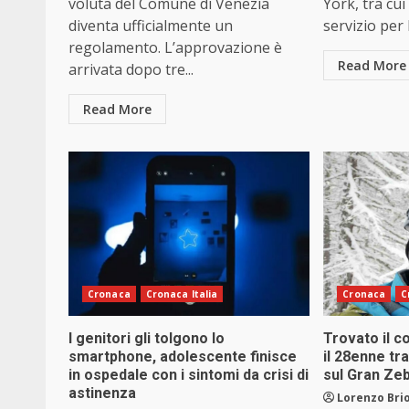
voluta del Comune di Venezia
York, tra cu
diventa ufficialmente un
servizio per 
regolamento. L’approvazione è
Read More
arrivata dopo tre...
Read More
Cronaca
Cronaca Italia
Cronaca
C
I genitori gli tolgono lo
Trovato il c
smartphone, adolescente finisce
il 28enne tr
in ospedale con i sintomi da crisi di
sul Gran Ze
astinenza
Lorenzo Brio