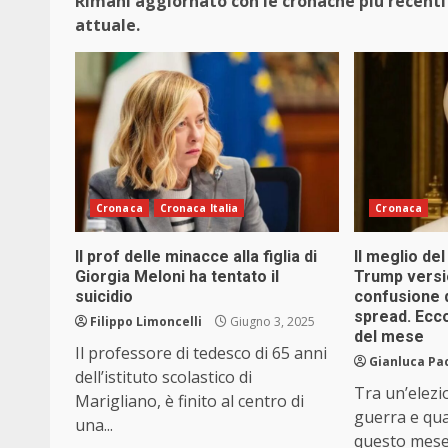
Rimani aggiornato con le cronache più recenti 
attuale.
Cronaca
Cronaca Italia
Cronaca
Il prof delle minacce alla figlia di
Il meglio de
Giorgia Meloni ha tentato il
Trump versi
suicidio
confusione d
spread. Ecco 
Filippo Limoncelli
Giugno 3, 2025
del mese
Il professore di tedesco di 65 anni
Gianluca Pa
dell’istituto scolastico di
Tra un’elezi
Marigliano, è finito al centro di
guerra e qua
una...
questo mese 