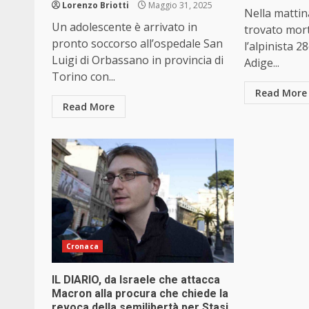
Lorenzo Briotti
Maggio 31, 2025
Nella mattin
Un adolescente è arrivato in
trovato mort
pronto soccorso all’ospedale San
l’alpinista 2
Luigi di Orbassano in provincia di
Adige...
Torino con...
Read More
Read More
Cronaca
IL DIARIO, da Israele che attacca
Macron alla procura che chiede la
revoca della semilibertà per Stasi.