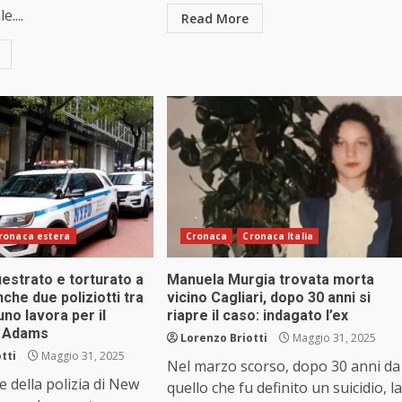
e....
Read More
ronaca estera
Cronaca
Cronaca Italia
uestrato e torturato a
Manuela Murgia trovata morta
che due poliziotti tra
vicino Cagliari, dopo 30 anni si
 uno lavora per il
riapre il caso: indagato l’ex
c Adams
Lorenzo Briotti
Maggio 31, 2025
tti
Maggio 31, 2025
Nel marzo scorso, dopo 30 anni da
e della polizia di New
quello che fu definito un suicidio, la