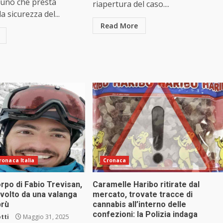
i uno che presta
riapertura del caso....
la sicurezza del...
Read More
ronaca Italia
Cronaca
orpo di Fabio Trevisan,
Caramelle Haribo ritirate dal
avolto da una valanga
mercato, trovate tracce di
brù
cannabis all’interno delle
confezioni: la Polizia indaga
tti
Maggio 31, 2025