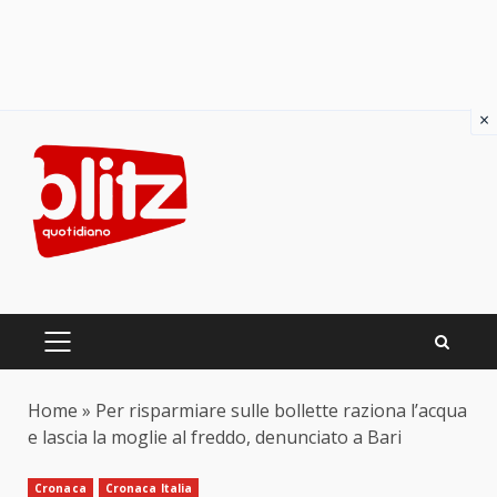
×
Skip
to
content
PRIMARY
MENU
Home
»
Per risparmiare sulle bollette raziona l’acqua
e lascia la moglie al freddo, denunciato a Bari
Cronaca
Cronaca Italia