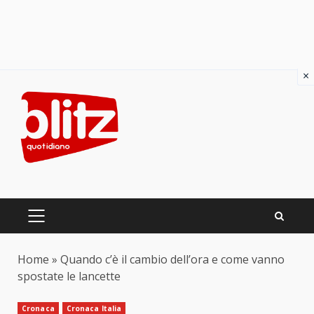
×
Skip
to
content
PRIMARY
MENU
Home
»
Quando c’è il cambio dell’ora e come vanno
spostate le lancette
Cronaca
Cronaca Italia