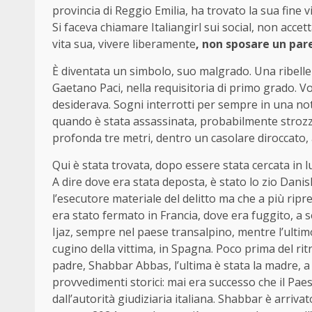
provincia di Reggio Emilia, ha trovato la sua fine v
Si faceva chiamare Italiangirl sui social, non accett
vita sua, vivere liberamente
, non sposare un par
È diventata un simbolo, suo malgrado. Una ribelle 
Gaetano Paci, nella requisitoria di primo grado. Vo
desiderava. Sogni interrotti per sempre in una nott
quando è stata assassinata, probabilmente strozza
profonda tre metri, dentro un casolare diroccato, a
Qui è stata trovata, dopo essere stata cercata in 
A dire dove era stata deposta, è stato lo zio Dani
l’esecutore materiale del delitto ma che a più rip
era stato fermato in Francia, dove era fuggito, a 
Ijaz, sempre nel paese transalpino, mentre l’ulti
cugino della vittima, in Spagna. Poco prima del ri
padre, Shabbar Abbas, l’ultima è stata la madre, 
provvedimenti storici: mai era successo che il Paes
dall’autorità giudiziaria italiana. Shabbar è arriva