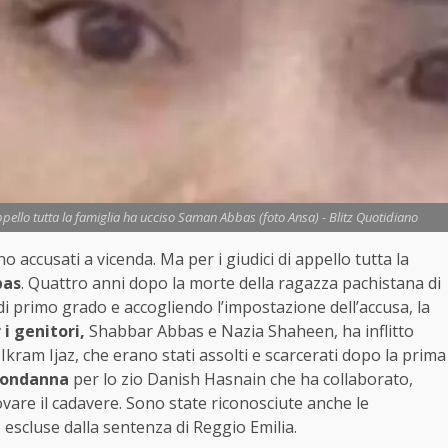
ppello tutta la famiglia ha ucciso Saman Abbas (foto Ansa) - Blitz Quotidiano
o accusati a vicenda. Ma per i giudici di appello tutta la
bas
. Quattro anni dopo la morte della ragazza pachistana di
i primo grado e accogliendo l’impostazione dell’accusa, la
i genitori,
Shabbar Abbas e Nazia Shaheen, ha inflitto
ram Ijaz, che erano stati assolti e scarcerati dopo la prima
 condanna
per lo zio Danish Hasnain che ha collaborato,
vare il cadavere. Sono state riconosciute anche le
, escluse dalla sentenza di Reggio Emilia.