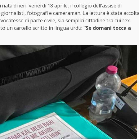
ata di ieri, venerdì 18 aprile, il collegio dell’assise di
i giornalisti, fotografi e cameraman. La lettura è stata accolt
ocatesse di parte civile, sia semplici cittadine tra cui l’ex
o un cartello scritto in lingua urdu:
“Se domani tocca a