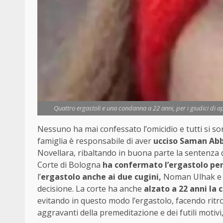
Quattro ergastoli e una condanna a 22 anni, per i giudici di a
Nessuno ha mai confessato l’omicidio e tutti si son
famiglia è responsabile di aver
ucciso Saman Ab
Novellara, ribaltando in buona parte la sentenza d
Corte di Bologna
ha confermato l’ergastolo per 
l’
ergastolo anche ai due cugini,
Noman Ulhak e Ik
decisione. La corte ha anche
alzato a 22 anni la
evitando in questo modo l’ergastolo, facendo ritro
aggravanti della premeditazione e dei futili motivi