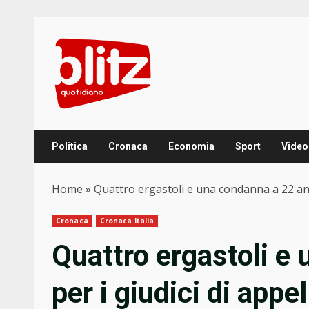
Skip
to
content
Politica
Cronaca
Economia
Sport
Video
Home
»
Quattro ergastoli e una condanna a 22 anni
Cronaca
Cronaca Italia
Quattro ergastoli e
per i giudici di appe