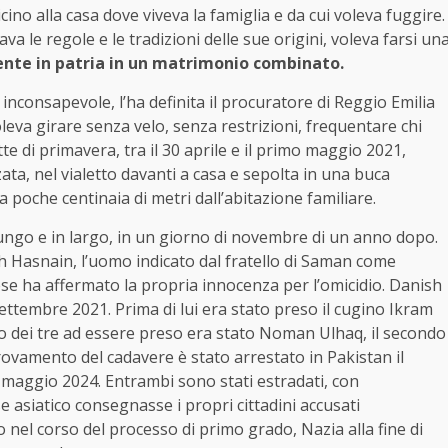
icino alla casa dove viveva la famiglia e da cui voleva fuggire.
ava le regole e le tradizioni delle sue origini, voleva farsi un
ente in patria in un matrimonio combinato.
inconsapevole, l’ha definita il procuratore di Reggio Emilia
leva girare senza velo, senza restrizioni, frequentare chi
e di primavera, tra il 30 aprile e il primo maggio 2021,
ta, nel vialetto davanti a casa e sepolta in una buca
 poche centinaia di metri dall’abitazione familiare.
lungo e in largo, in un giorno di novembre di un anno dopo.
sh Hasnain, l’uomo indicato dal fratello di Saman come
rese ha affermato la propria innocenza per l’omicidio. Danish
settembre 2021. Prima di lui era stato preso il cugino Ikram
mo dei tre ad essere preso era stato Noman Ulhaq, il secondo
trovamento del cadavere è stato arrestato in Pakistan il
a maggio 2024. Entrambi sono stati estradati, con
e asiatico consegnasse i propri cittadini accusati
to nel corso del processo di primo grado, Nazia alla fine di