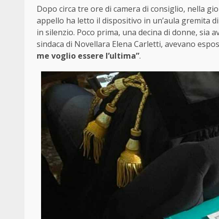
Dopo circa tre ore di camera di consiglio, nella giorn
appello ha letto il dispositivo in un’aula gremita d
in silenzio. Poco prima, una decina di donne, sia avv
sindaca di Novellara Elena Carletti, avevano espost
me voglio essere l’ultima”
.