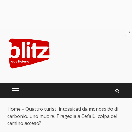
×
Skip
to
content
PRIMARY
MENU
Home
»
Quattro turisti intossicati da monossido di
carbonio, uno muore. Tragedia a Cefalù, colpa del
camino acceso?