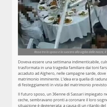
Rissa tra lo sposo e la suocera alla vigilia delle nozze, i
Doveva essere una settimana indimenticabile, culmin
trasformata in una tragedia familiare dai toni fars
accaduto ad Alghero, nelle campagne sarde, dove un
matrimonio imminente. L’idea era quella di radunar
di festeggiamenti in vista del matrimonio previst
Il futuro sposo, un 36enne di Sassari impiegato ne
ceche, sembravano pronti a coronare il loro sogno.
situazione è degenerata: a causa di un ritardo del 