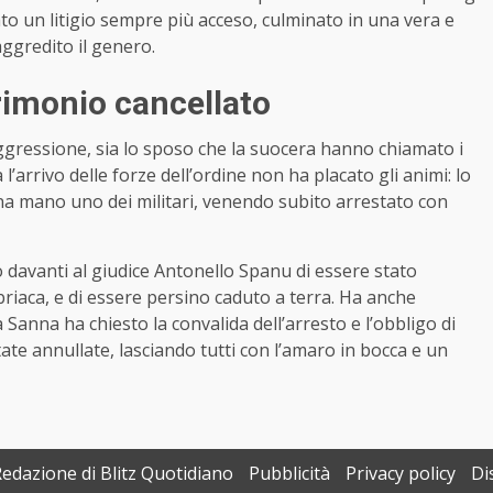
nato un litigio sempre più acceso, culminato in una vera e
ggredito il genero.
rimonio cancellato
ggressione, sia lo sposo che la suocera hanno chiamato i
’arrivo delle forze dell’ordine non ha placato gli animi: lo
na mano uno dei militari, venendo subito arrestato con
 davanti al giudice Antonello Spanu di essere stato
riaca, e di essere persino caduto a terra. Ha anche
Sanna ha chiesto la convalida dell’arresto e l’obbligo di
ate annullate, lasciando tutti con l’amaro in bocca e un
Redazione di Blitz Quotidiano
Pubblicità
Privacy policy
Di