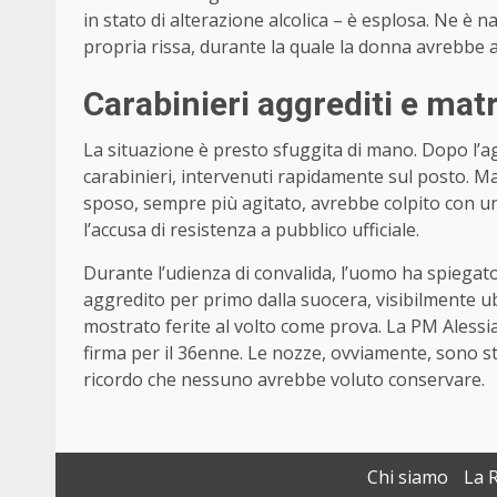
in stato di alterazione alcolica – è esplosa. Ne è 
propria rissa, durante la quale la donna avrebbe a
Carabinieri aggrediti e mat
La situazione è presto sfuggita di mano. Dopo l’a
carabinieri, intervenuti rapidamente sul posto. Ma l
sposo, sempre più agitato, avrebbe colpito con u
l’accusa di resistenza a pubblico ufficiale.
Durante l’udienza di convalida, l’uomo ha spiegato
aggredito per primo dalla suocera, visibilmente ub
mostrato ferite al volto come prova. La PM Alessia 
firma per il 36enne. Le nozze, ovviamente, sono st
ricordo che nessuno avrebbe voluto conservare.
Chi siamo
La 