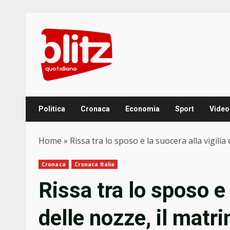
Skip
to
content
Politica
Cronaca
Economia
Sport
Video
Home
»
Rissa tra lo sposo e la suocera alla vigilia
Cronaca
Cronaca Italia
Rissa tra lo sposo e 
delle nozze, il matri