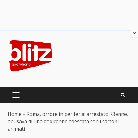
×
Skip
to
content
PRIMARY
MENU
Home
»
Roma, orrore in periferia: arrestato 73enne,
abusava di una dodicenne adescata con i cartoni
animati