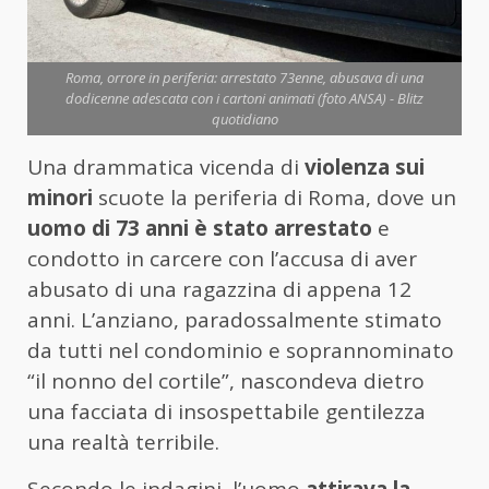
Roma, orrore in periferia: arrestato 73enne, abusava di una
dodicenne adescata con i cartoni animati (foto ANSA) - Blitz
quotidiano
Una drammatica vicenda di
violenza sui
minori
scuote la periferia di Roma, dove un
uomo di 73 anni è stato arrestato
e
condotto in carcere con l’accusa di aver
abusato di una ragazzina di appena 12
anni. L’anziano, paradossalmente stimato
da tutti nel condominio e soprannominato
“il nonno del cortile”, nascondeva dietro
una facciata di insospettabile gentilezza
una realtà terribile.