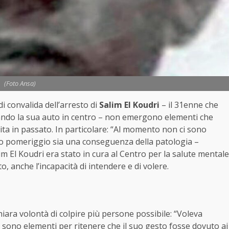
(Foto Ansa)
i convalida dell’arresto di
Salim El Koudri
– il 31enne che
ando la sua auto in centro – non emergono elementi che
uita in passato. In particolare: “Al momento non ci sono
to pomeriggio sia una conseguenza della patologia –
lim El Koudri era stato in cura al Centro per la salute mentale
to, anche l’incapacità di intendere e di volere.
hiara volontà di colpire più persone possibile: “Voleva
 sono elementi per ritenere che il suo gesto fosse dovuto ai