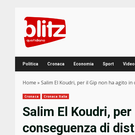
Skip
to
content
Politica
Cronaca
Economia
Sport
Video
Home
»
Salim El Koudri, per il Gip non ha agito in
Cronaca
Cronaca Italia
Salim El Koudri, per 
conseguenza di dist