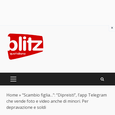
×
Skip
to
content
PRIMARY
MENU
Home
»
“Scambio figlia…”: “Dipreisti”, l’app Telegram
che vende foto e video anche di minori. Per
depravazione e soldi