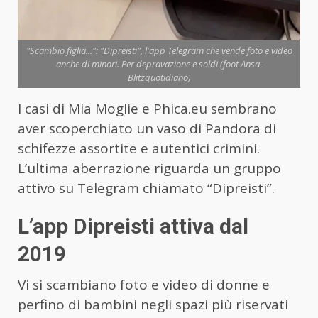
"Scambio figlia...": "Dipreisti", l'app Telegram che vende foto e video
anche di minori. Per depravazione e soldi (foot Ansa-
Blitzquotidiano)
I casi di Mia Moglie e Phica.eu sembrano
aver scoperchiato un vaso di Pandora di
schifezze assortite e autentici crimini.
L’ultima aberrazione riguarda un gruppo
attivo su Telegram chiamato “Dipreisti”.
L’app Dipreisti attiva dal
2019
Vi si scambiano foto e video di donne e
perfino di bambini negli spazi più riservati