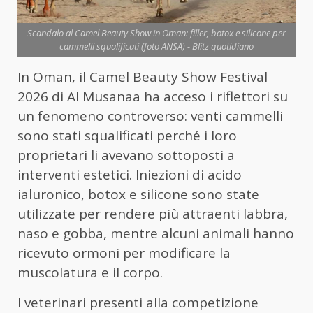
Scandalo al Camel Beauty Show in Oman: filler, botox e silicone per
cammelli squalificati (foto ANSA) - Blitz quotidiano
In Oman, il Camel Beauty Show Festival
2026 di Al Musanaa ha acceso i riflettori su
un fenomeno controverso: venti cammelli
sono stati squalificati perché i loro
proprietari li avevano sottoposti a
interventi estetici. Iniezioni di acido
ialuronico, botox e silicone sono state
utilizzate per rendere più attraenti labbra,
naso e gobba, mentre alcuni animali hanno
ricevuto ormoni per modificare la
muscolatura e il corpo.
I veterinari presenti alla competizione