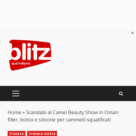
×
Skip
to
content
PRIMARY
MENU
Home
»
Scandalo al Camel Beauty Show in Oman:
filler, botox e silicone per cammelli squalificati
Cronaca
Cronaca estera