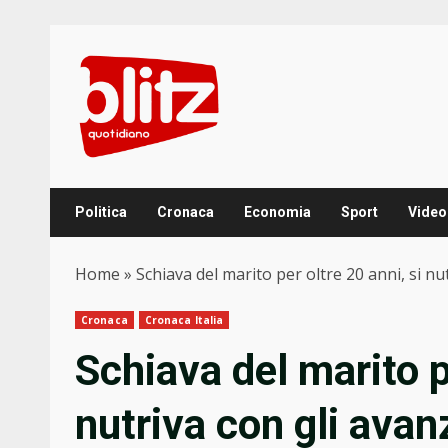
Skip
to
content
Politica
Cronaca
Economia
Sport
Video
Home
»
Schiava del marito per oltre 20 anni, si nut
Cronaca
Cronaca Italia
Schiava del marito pe
nutriva con gli avanz