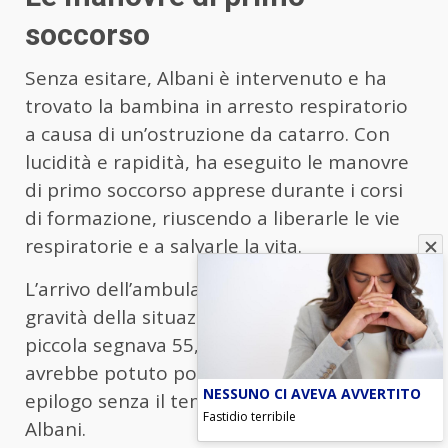
soccorso
Senza esitare, Albani è intervenuto e ha
trovato la bambina in arresto respiratorio
a causa di un’ostruzione da catarro. Con
lucidità e rapidità, ha eseguito le manovre
di primo soccorso apprese durante i corsi
di formazione, riuscendo a liberarle le vie
respiratorie e a salvarle la vita.
L’arrivo dell’ambulanza ha confermato la
gravità della situazione: il saturimetro della
piccola segnava 55, un valore critico che
avrebbe potuto portare a un tragico
NESSUNO CI AVEVA AVVERTITO
epilogo senza il tempestivo intervento di
Fastidio terribile
Albani.