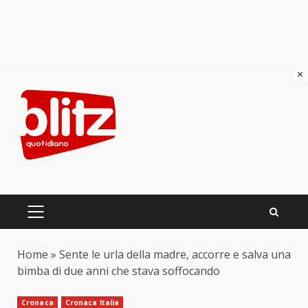
×
Skip
to
content
PRIMARY
MENU
Home
»
Sente le urla della madre, accorre e salva una
bimba di due anni che stava soffocando
Cronaca
Cronaca Italia