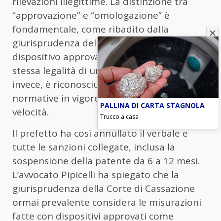
rilevazioni illegittime. La distinzione tra
“approvazione” e “omologazione” è
fondamentale, come ribadito dalla
giurisprudenza della Cassazione. Un
dispositivo approvato non garantisce la
stessa legalità di uno omologato, il quale,
invece, è riconosciuto come conforme alle
normative in vigore per le misurazioni della
PALLINA DI CARTA STAGNOLA
velocità.
Trucco a casa
Il prefetto ha così annullato il verbale e
tutte le sanzioni collegate, inclusa la
sospensione della patente da 6 a 12 mesi.
L’avvocato Pipicelli ha spiegato che la
giurisprudenza della Corte di Cassazione
ormai prevalente considera le misurazioni
fatte con dispositivi approvati come