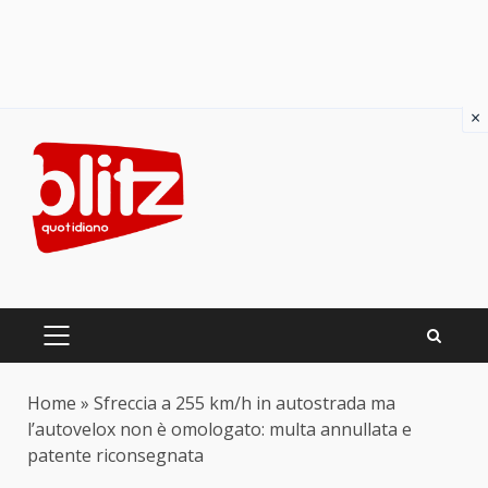
×
Skip
to
content
PRIMARY
MENU
Home
»
Sfreccia a 255 km/h in autostrada ma
l’autovelox non è omologato: multa annullata e
patente riconsegnata