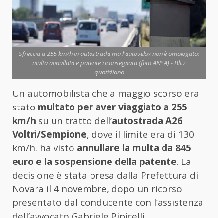
Sfreccia a 255 km/h in autostrada ma l'autovelox non è omologato:
multa annullata e patente riconsegnata (foto ANSA) - Blitz
quotidiano
Un automobilista che a maggio scorso era
stato
multato per aver viaggiato a 255
km/h
su un tratto dell’
autostrada A26
Voltri/Sempione
, dove il limite era di 130
km/h, ha visto
annullare la multa da 845
euro e la sospensione della patente
. La
decisione è stata presa dalla Prefettura di
Novara il 4 novembre, dopo un ricorso
presentato dal conducente con l’assistenza
dell’avvocato Gabriele Pipicelli.