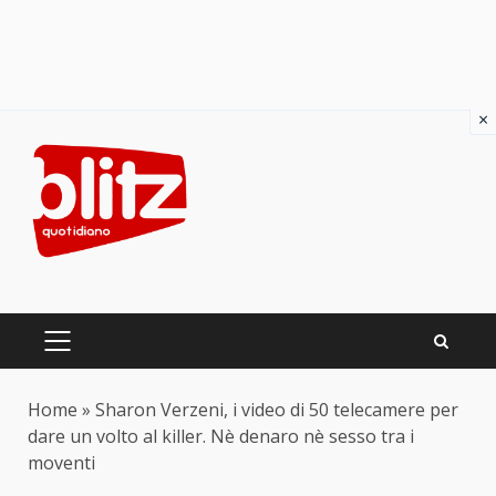
×
Skip
to
content
PRIMARY
MENU
Home
»
Sharon Verzeni, i video di 50 telecamere per
dare un volto al killer. Nè denaro nè sesso tra i
moventi