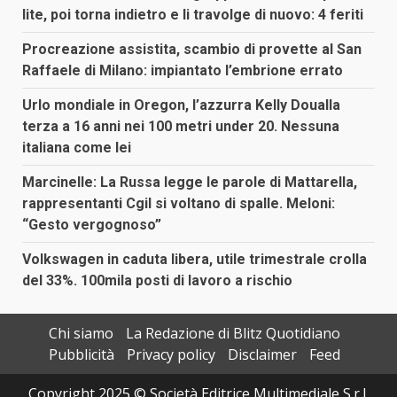
lite, poi torna indietro e li travolge di nuovo: 4 feriti
Procreazione assistita, scambio di provette al San
Raffaele di Milano: impiantato l’embrione errato
Urlo mondiale in Oregon, l’azzurra Kelly Doualla
terza a 16 anni nei 100 metri under 20. Nessuna
italiana come lei
Marcinelle: La Russa legge le parole di Mattarella,
rappresentanti Cgil si voltano di spalle. Meloni:
“Gesto vergognoso”
Volkswagen in caduta libera, utile trimestrale crolla
del 33%. 100mila posti di lavoro a rischio
Chi siamo
La Redazione di Blitz Quotidiano
Pubblicità
Privacy policy
Disclaimer
Feed
Copyright 2025 © Società Editrice Multimediale S.r.l.