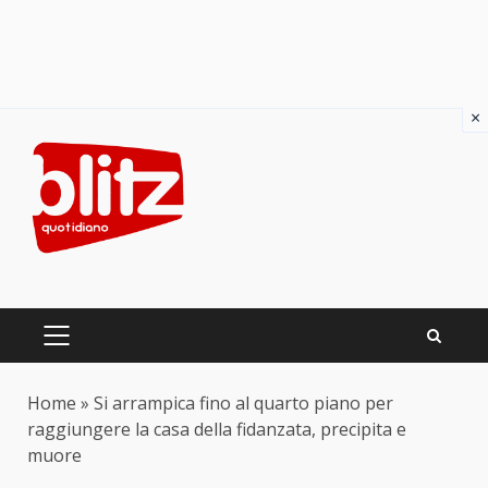
×
Skip
to
content
PRIMARY
MENU
Home
»
Si arrampica fino al quarto piano per
raggiungere la casa della fidanzata, precipita e
muore