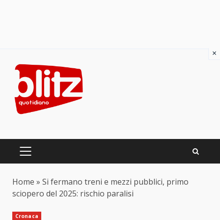
×
Skip
to
content
PRIMARY
MENU
Home
»
Si fermano treni e mezzi pubblici, primo
sciopero del 2025: rischio paralisi
Cronaca