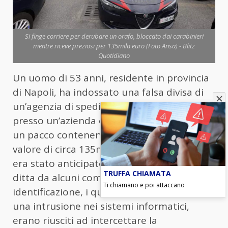
Si finge corriere per derubare un orafo, bloccato dai carabinieri
mentre riceve preziosi per 135mila euro (Foto Ansa) - Blitz
Quotidiano
Un uomo di 53 anni, residente in provincia
di Napoli, ha indossato una falsa divisa di
un’agenzia di spedizioni e si è presentato
presso un’azienda orafa veneta per ritirare
un pacco contenente monili in oro per un
valore di circa 135mila euro. Il suo arrivo
era stato anticipato alla segreteria della
TRUFFA CHIAMATA
ditta da alcuni complici, in via di
Ti chiamano e poi attaccano
identificazione, i quali, probabilmente con
una intrusione nei sistemi informatici,
erano riusciti ad intercettare la