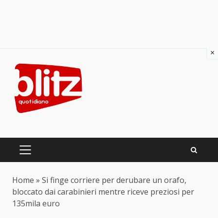
×
Skip
to
content
PRIMARY
MENU
Home
»
Si finge corriere per derubare un orafo,
bloccato dai carabinieri mentre riceve preziosi per
135mila euro