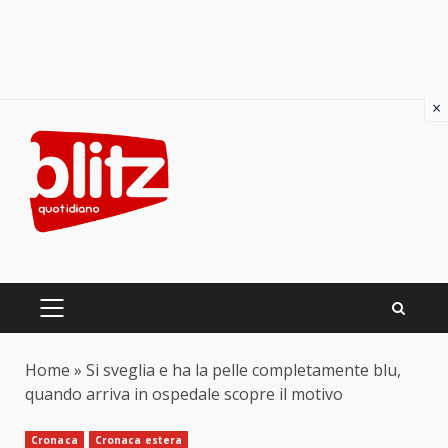
×
Skip
to
content
PRIMARY
MENU
Home
»
Si sveglia e ha la pelle completamente blu,
quando arriva in ospedale scopre il motivo
Cronaca
Cronaca estera