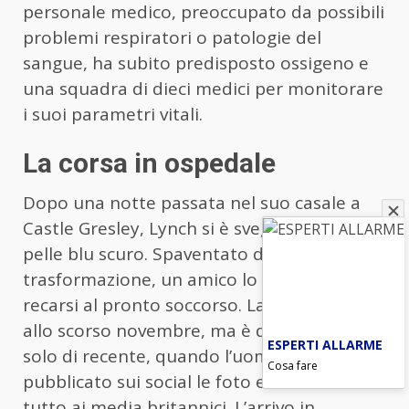
personale medico, preoccupato da possibili
problemi respiratori o patologie del
sangue, ha subito predisposto ossigeno e
una squadra di dieci medici per monitorare
i suoi parametri vitali.
La corsa in ospedale
Dopo una notte passata nel suo casale a
Castle Gresley, Lynch si è svegliato con la
pelle blu scuro. Spaventato dall’insolita
trasformazione, un amico lo ha convinto a
recarsi al pronto soccorso. La vicenda risale
allo scorso novembre, ma è diventata virale
ESPERTI ALLARME
solo di recente, quando l’uomo ha
Cosa fare
pubblicato sui social le foto e raccontato
tutto ai media britannici. L’arrivo in