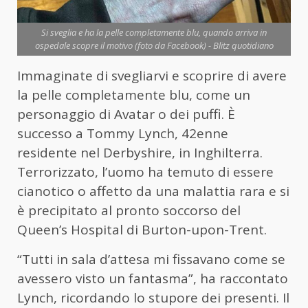
Si sveglia e ha la pelle completamente blu, quando arriva in
ospedale scopre il motivo (foto da Facebook) - Blitz quotidiano
Immaginate di svegliarvi e scoprire di avere
la pelle completamente blu, come un
personaggio di Avatar o dei puffi. È
successo a Tommy Lynch, 42enne
residente nel Derbyshire, in Inghilterra.
Terrorizzato, l’uomo ha temuto di essere
cianotico o affetto da una malattia rara e si
è precipitato al pronto soccorso del
Queen’s Hospital di Burton-upon-Trent.
“Tutti in sala d’attesa mi fissavano come se
avessero visto un fantasma”, ha raccontato
Lynch, ricordando lo stupore dei presenti. Il